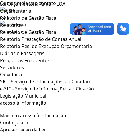
Outros meios de contato
Lei Orçamentária Anual - LOA
Orçamentária
e-SIC
Relatório de Gestão Fiscal
Relatórios
Ouvidoria
Relatório de Gestão Fiscal
Relatório Prestação de Contas Anual
Relatório Res. de Execução Orçamentária
Diárias e Passagens
Perguntas Frequentes
Servidores
Ouvidoria
SIC - Serviço de Informações ao Cidadão
e-SIC - Serviço de Informações ao Cidadão
Legislação Municipal
acesso à informação
Mais em acesso à informação
Conheça a Lei
Apresentação da Lei