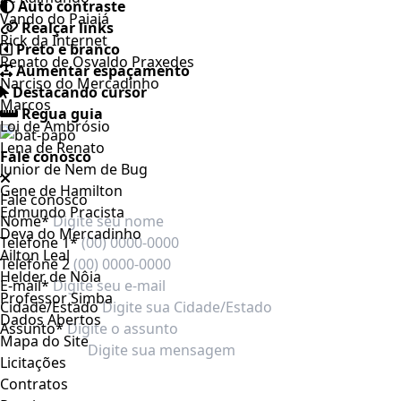
Auto contraste
Vando do Paiaiá
Realçar links
Rick da Internet
Preto e branco
Renato de Osvaldo Praxedes
Aumentar espaçamento
Narciso do Mercadinho
Destacando cursor
Marcos
Regua guia
Loi de Ambrósio
Lena de Renato
Fale conosco
Junior de Nem de Bug
Gene de Hamilton
Fale conosco
Edmundo Pracista
Nome*
Deva do Mercadinho
Telefone 1*
Ailton Leal
Telefone 2
Helder de Nôia
E-mail*
Professor Simba
Cidade/Estado
Dados Abertos
Assunto*
Mapa do Site
Licitações
Contratos