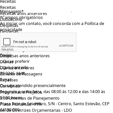
Receitas
Receitas
Mensagem*
Receitas anos anteriores
*Campos obrigatórios
Duodécimo
Ao iniciar um contato, você concorda com a
Política de
Despesas
privacidade
Despesas
Despesa Empenho
Despesa Liquidação
Despesa Pagamento
Despesas anos anteriores
...Ou se preferir
Diárias
Ligue para nós
Diárias anteriores
75 3245-1448
Bilhetes de Passagens
E-mail
Repasses
Ou seja atendido presencialmente
Convênios
Segunda a sexta-feira, das 08:00 às 12:00 e das 14:00 às
Programas e Projetos
17:00 horas.
Instrumentos de Planejamento
Praça Sete de Setembro, S/N - Centro, Santo Estevão, CEP
Plano Plurianual - PPA
44190-000
Lei de Diretrizes Orçamentarias - LDO