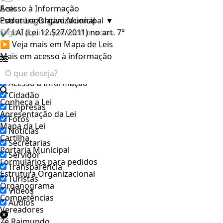
E-sic
Acesso à Informação
Poder Legislativo Municipal
Estrutura Organizacional
▼
✔ LAI (Lei 12.527/2011) no art. 7°
▶ Veja mais em Mapa de Leis
Mais em acesso à informação
Filtrar por todos
Acesso à Informação
Cidadão
Conheça a Lei
Empresas
Apresentação da Lei
Fotos
Mapa da Lei
Notícias
Cartilha
Secretarias
Portaria Municipal
Servidor
Formulários para pedidos
Transparência
Estrutura Organizacional
Turistas
Organograma
Videos
Competências
Áudios
Vereadores
Zé Raimundo