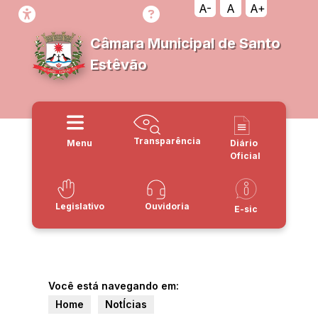
A-
A
A+
Câmara Municipal de Santo
Estêvão
Transparência
Menu
Diário
Oficial
Legislativo
Ouvidoria
E-sic
Você está navegando em:
Home
NotÍcias