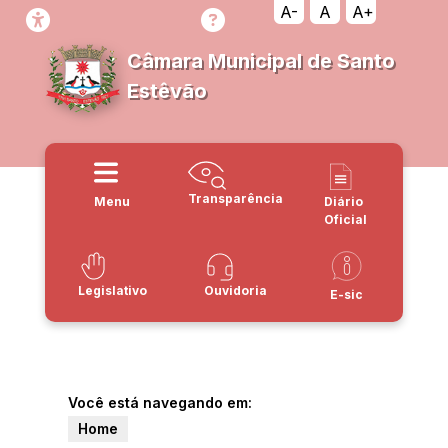
A-
A
A+
Câmara Municipal de Santo
Estêvão
Transparência
Menu
Diário
Oficial
Legislativo
Ouvidoria
E-sic
Você está navegando em:
Home