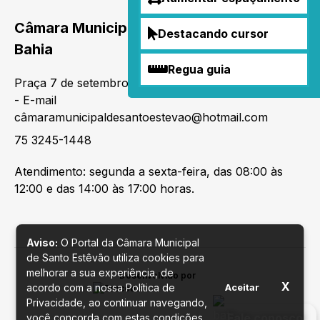
Câmara Municipal de Santo Estevão -
Destacando cursor
Bahia
Regua guia
Praça 7 de setembro, S/N, Centro CEP 44190-000
- E-mail
câmaramunicipaldesantoestevao@hotmail.com
75 3245-1448
Atendimento: segunda a sexta-feira, das 08:00 às
12:00 e das 14:00 às 17:00 horas.
Aviso:
O Portal da Câmara Municipal
de Santo Estêvão utiliza cookies para
melhorar a sua experiência, de
Desenvolvido por
X
acordo com a nossa Política de
Aceitar
Privacidade, ao continuar navegando,
Fale conosco
você concorda com estas condições