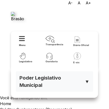
A-
A
A+
Câmara Municipal de Santo
Estêvão
Transparência
Menu
Diário Oficial
Legislativo
Ouvidoria
E-sic
Poder Legislativo
▼
Municipal
Você está navegando em:
Home