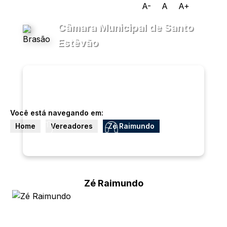
A-
A
A+
Câmara Municipal de Santo
Estêvão
Transparência
Menu
Diário
Oficial
Você está navegando em:
Home
Vereadores
Zé Raimundo
Legislativo
Ouvidoria
E-sic
Zé Raimundo