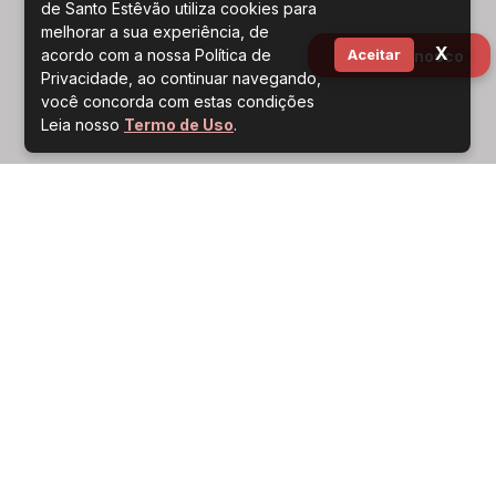
de Santo Estêvão utiliza cookies para
melhorar a sua experiência, de
X
acordo com a nossa Política de
Aceitar
Fale conosco
Privacidade, ao continuar navegando,
você concorda com estas condições
Leia nosso
Termo de Uso
.
Agenda
Confira as pautas, datas e compromissos
importantes.