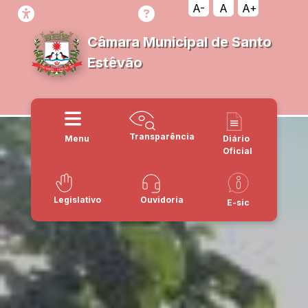
A-
A
A+
Câmara Municipal de Santo
Estêvão
Transparência
Menu
Diário
Oficial
Legislativo
Ouvidoria
E-sic